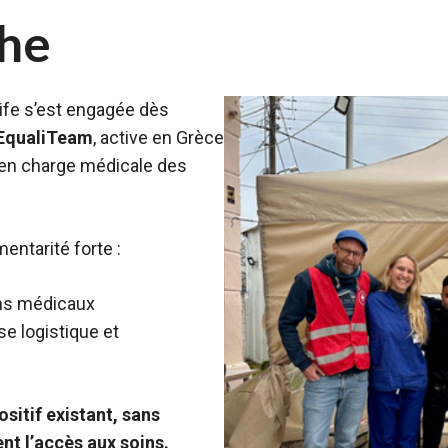
he
ife s’est engagée dès
EqualiTeam
, active en Grèce
 en charge médicale des
entarité forte :
ns médicaux
se logistique et
ositif existant, sans
nt l’accès aux soins.