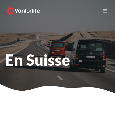
Aller
au
Me
contenu
En Suisse