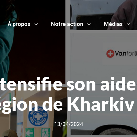
À propos
Notre action
Médias
ntensifie son aid
égion de Kharkiv
13/04/2024