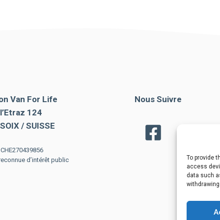
on Van For Life
Nous Suivre
l’Etraz 124
SOIX / SUISSE
: CHE270439856
To provide t
econnue d’intérêt public
access devic
data such as
withdrawing
A