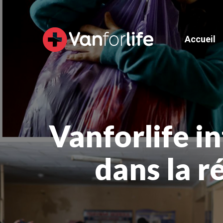
Aller
au
contenu
Accueil
Vanforlife i
dans la r